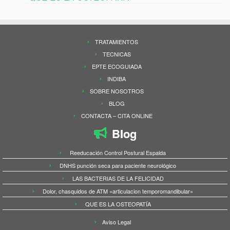
TRATAMIENTOS
TECNICAS
EPTE ECOGUIADA
INDIBA
SOBRE NOSOTROS
BLOG
CONTACTA – CITA ONLINE
Blog
Reeducación Control Postural Espalda
DNHS punción seca para paciente neurológico
LAS BACTERIAS DE LA FELICIDAD
Dolor, chasquidos de ATM «articulacion temporomandibular»
QUE ES LA OSTEOPATÍA
Aviso Legal