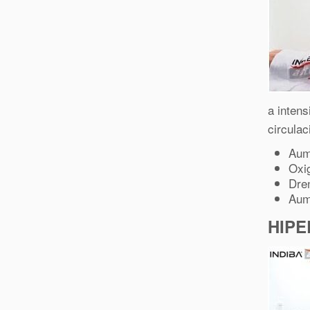
a inten
circula
Aum
Oxig
Dren
Aum
HIPE