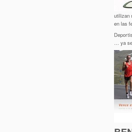
utilizan
en las f
Deporti
… ya se
BEN