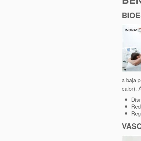
BIOE
a baja p
calor).
Dism
Redu
Rege
VASC