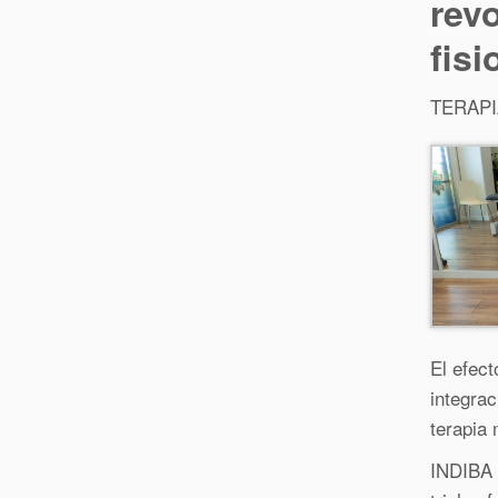
rev
fisi
TERAPIA
El efec
integrac
terapia
INDIBA 