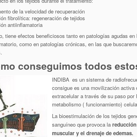
fecto en los tejidos durante el tratamiento:
ento de la velocidad de recuperación
ón fibrolítica: regeneración de tejidos
ón antiinflamatoria
to, tiene efectos beneficiosos tanto en patologías agudas e
amatorio, como en patologías crónicas, en las que buscaremo
.
mo conseguimos todos estos
INDIBA es un sistema de radiofrecue
consigue es una movilización activa 
extracelular a través de su paso por 
metabolismo ( funcionamiento) celula
La bioestimulación de los tejidos ge
sanguíneo que provoca la
reducción 
muscular y el drenaje de edemas.