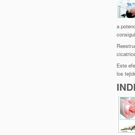
a poten
consigu
Reestruc
cicatri
Este efe
los teji
IND