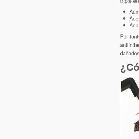
triple e
Aum
Acci
Acci
Por tan
antiinfl
dañados
¿Có