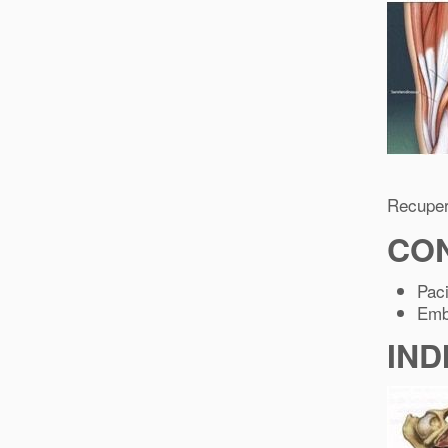
Recuper
CO
Pac
Emb
IND