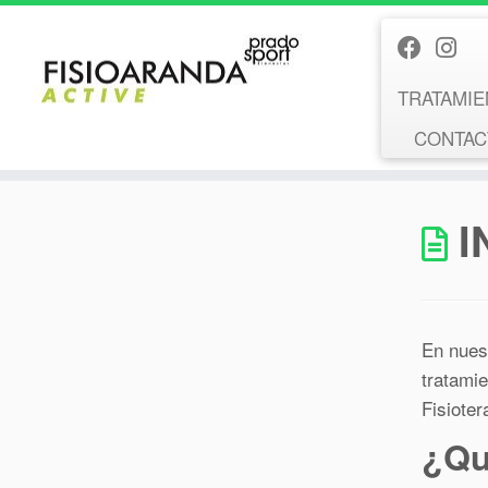
Saltar
al
contenido
TRATAMIE
CONTACT
I
En nues
tratamie
Fisiote
¿Qu