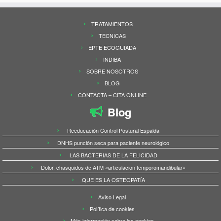
TRATAMIENTOS
TECNICAS
EPTE ECOGUIADA
INDIBA
SOBRE NOSOTROS
BLOG
CONTACTA – CITA ONLINE
Blog
Reeducación Control Postural Espalda
DNHS punción seca para paciente neurológico
LAS BACTERIAS DE LA FELICIDAD
Dolor, chasquidos de ATM «articulacion temporomandibular»
QUE ES LA OSTEOPATÍA
Aviso Legal
Política de cookies
Más información sobre las cookies