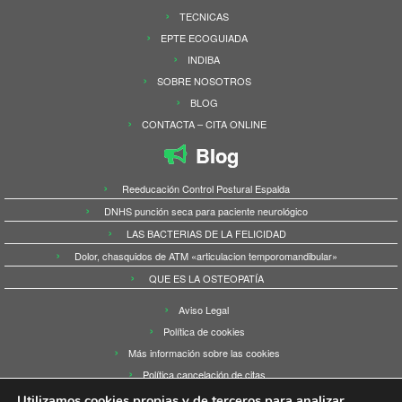
TECNICAS
EPTE ECOGUIADA
INDIBA
SOBRE NOSOTROS
BLOG
CONTACTA – CITA ONLINE
Blog
Reeducación Control Postural Espalda
DNHS punción seca para paciente neurológico
LAS BACTERIAS DE LA FELICIDAD
Dolor, chasquidos de ATM «articulacion temporomandibular»
QUE ES LA OSTEOPATÍA
Aviso Legal
Política de cookies
Más información sobre las cookies
Política cancelación de citas
Utilizamos cookies propias y de terceros para analizar