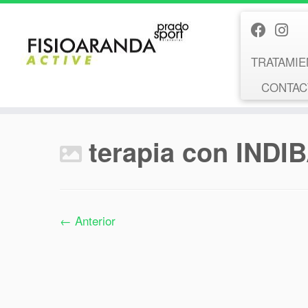
Saltar
al
contenido
TRATAMIE
CONTACT
terapia con INDI
← Anterior