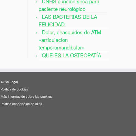
DNHS punción seca para
paciente neurológico
LAS BACTERIAS DE LA
FELICIDAD
Dolor, chasquidos de ATM
«articulacion
temporomandibular»
QUE ES LA OSTEOPATÍA
Aviso Legal
Política de cookies
Más información sobre las cookies
Política cancelación de citas