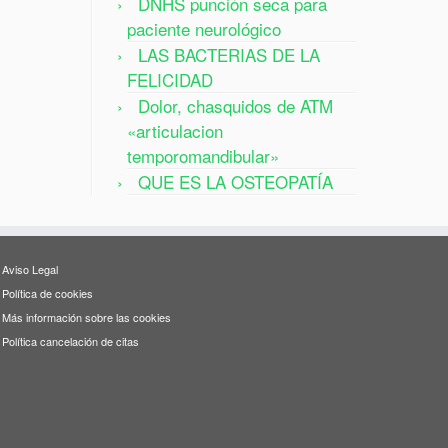
DNHS punción seca para
paciente neurológico
LAS BACTERIAS DE LA
FELICIDAD
Dolor, chasquidos de ATM
«articulacion
temporomandibular»
QUE ES LA OSTEOPATÍA
Aviso Legal
Política de cookies
Más información sobre las cookies
Política cancelación de citas