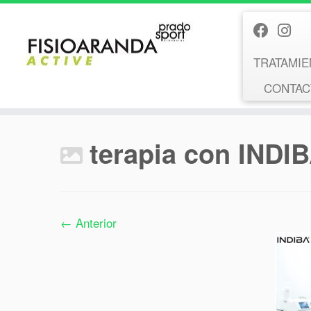
Saltar
al
contenido
TRATAMIE
CONTACT
terapia con INDI
← Anterior