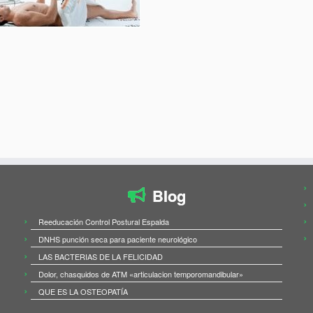
Blog
Reeducación Control Postural Espalda
DNHS punción seca para paciente neurológico
LAS BACTERIAS DE LA FELICIDAD
Dolor, chasquidos de ATM «articulacion temporomandibular»
QUE ES LA OSTEOPATÍA