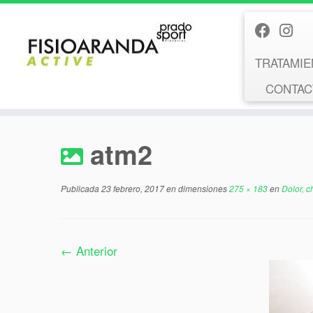
Saltar
al
contenido
TRATAMIE
CONTACT
atm2
Publicada
23 febrero, 2017
en dimensiones
275 × 183
en
Dolor, c
← Anterior