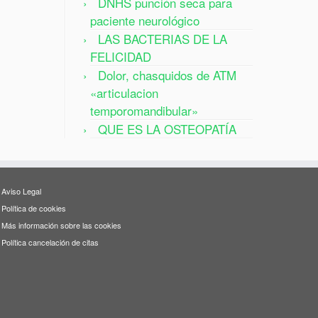
DNHS punción seca para
paciente neurológico
LAS BACTERIAS DE LA
FELICIDAD
Dolor, chasquidos de ATM
«articulacion
temporomandibular»
QUE ES LA OSTEOPATÍA
Aviso Legal
Política de cookies
Más información sobre las cookies
Política cancelación de citas