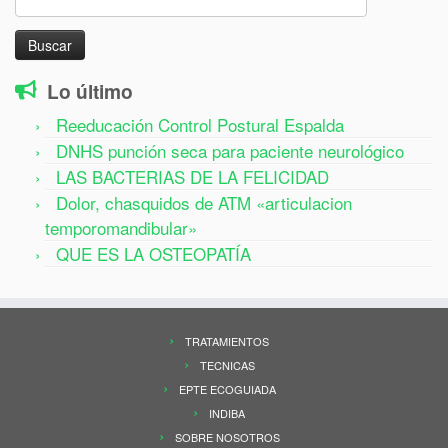
Lo último
Reeducación Control Postural Espalda
DNHS punción seca para paciente neurológico
LAS BACTERIAS DE LA FELICIDAD
Dolor, chasquidos de ATM «articulacion
temporomandibular»
QUE ES LA OSTEOPATÍA
TRATAMIENTOS
TECNICAS
EPTE ECOGUIADA
INDIBA
SOBRE NOSOTROS