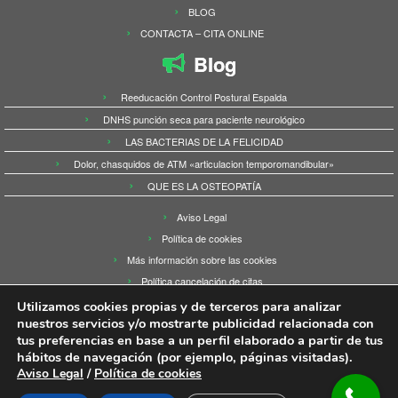
BLOG
CONTACTA – CITA ONLINE
Blog
Reeducación Control Postural Espalda
DNHS punción seca para paciente neurológico
LAS BACTERIAS DE LA FELICIDAD
Dolor, chasquidos de ATM «articulacion temporomandibular»
QUE ES LA OSTEOPATÍA
Aviso Legal
Política de cookies
Más información sobre las cookies
Política cancelación de citas
Utilizamos cookies propias y de terceros para analizar
nuestros servicios y/o mostrarte publicidad relacionada con
tus preferencias en base a un perfil elaborado a partir de tus
hábitos de navegación (por ejemplo, páginas visitadas).
·
© 2026
Fisioaranda Active en Prado Sport
·
Funciona con
·
Aviso Legal
/
Política de cookies
Diseñado con el
Tema Customizr
·