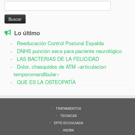
Buscar:
Lo último
Reeducación Control Postural Espalda
DNHS punción seca para paciente neurológico
LAS BACTERIAS DE LA FELICIDAD
Dolor, chasquidos de ATM «articulacion
temporomandibular»
QUE ES LA OSTEOPATÍA
TRATAMIENTOS
TECNICAS
EPTE ECOGUIADA
INDIBA