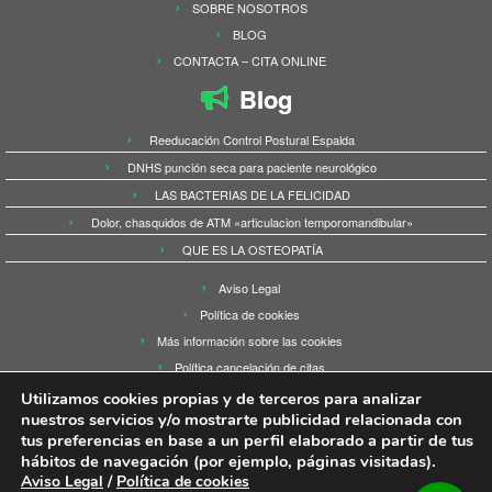
SOBRE NOSOTROS
BLOG
CONTACTA – CITA ONLINE
Blog
Reeducación Control Postural Espalda
DNHS punción seca para paciente neurológico
LAS BACTERIAS DE LA FELICIDAD
Dolor, chasquidos de ATM «articulacion temporomandibular»
QUE ES LA OSTEOPATÍA
Aviso Legal
Política de cookies
Más información sobre las cookies
Política cancelación de citas
Utilizamos cookies propias y de terceros para analizar
nuestros servicios y/o mostrarte publicidad relacionada con
tus preferencias en base a un perfil elaborado a partir de tus
hábitos de navegación (por ejemplo, páginas visitadas).
·
© 2026
Fisioaranda Active en Prado Sport
·
Funciona con
·
Aviso Legal
/
Política de cookies