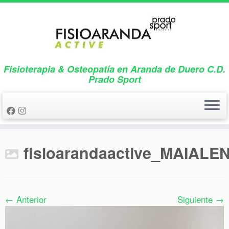
Saltar
al
contenido
Fisioterapia & Osteopatía en Aranda de Duero C.D.
Prado Sport
fisioarandaactive_MAIALE
← Anterior
Siguiente →