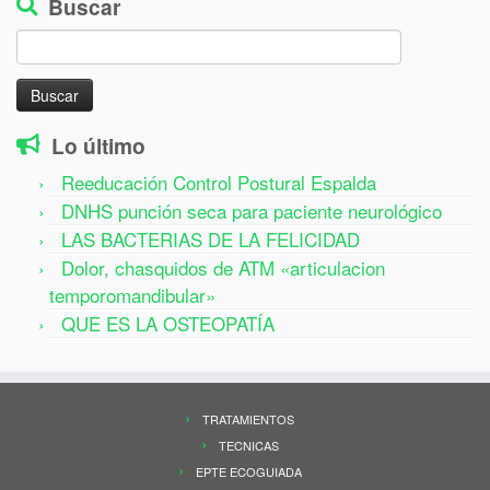
Buscar
Buscar:
Lo último
Reeducación Control Postural Espalda
DNHS punción seca para paciente neurológico
LAS BACTERIAS DE LA FELICIDAD
Dolor, chasquidos de ATM «articulacion
temporomandibular»
QUE ES LA OSTEOPATÍA
TRATAMIENTOS
TECNICAS
EPTE ECOGUIADA