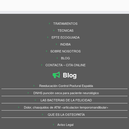
TRATAMIENTOS
TECNICAS
EPTE ECOGUIADA
INDIBA
SOBRE NOSOTROS
BLOG
CONTACTA – CITA ONLINE
Blog
Reeducación Control Postural Espalda
DNHS punción seca para paciente neurológico
LAS BACTERIAS DE LA FELICIDAD
Dolor, chasquidos de ATM «articulacion temporomandibular»
QUE ES LA OSTEOPATÍA
Aviso Legal