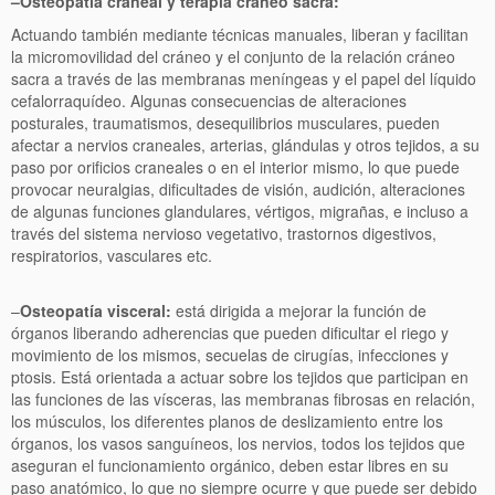
–
Osteopatía craneal y terapia cráneo sacra
:
Actuando también mediante técnicas manuales, liberan y facilitan
la micromovilidad del cráneo y el conjunto de la relación cráneo
sacra a través de las membranas meníngeas y el papel del líquido
cefalorraquídeo. Algunas consecuencias de alteraciones
posturales, traumatismos, desequilibrios musculares, pueden
afectar a nervios craneales, arterias, glándulas y otros tejidos, a su
paso por orificios craneales o en el interior mismo, lo que puede
provocar neuralgias, dificultades de visión, audición, alteraciones
de algunas funciones glandulares, vértigos, migrañas, e incluso a
través del sistema nervioso vegetativo, trastornos digestivos,
respiratorios, vasculares etc.
–
Osteopatía visceral:
está dirigida a mejorar la función de
órganos liberando adherencias que pueden dificultar el riego y
movimiento de los mismos, secuelas de cirugías, infecciones y
ptosis. Está orientada a actuar sobre los tejidos que participan en
las funciones de las vísceras, las membranas fibrosas en relación,
los músculos, los diferentes planos de deslizamiento entre los
órganos, los vasos sanguíneos, los nervios, todos los tejidos que
aseguran el funcionamiento orgánico, deben estar libres en su
paso anatómico, lo que no siempre ocurre y que puede ser debido