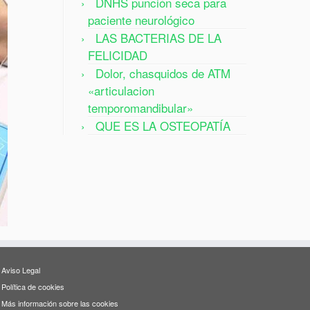
DNHS punción seca para
paciente neurológico
LAS BACTERIAS DE LA
FELICIDAD
Dolor, chasquidos de ATM
«articulacion
temporomandibular»
QUE ES LA OSTEOPATÍA
Aviso Legal
Política de cookies
Más información sobre las cookies