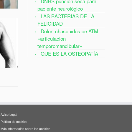
DNHS punción seca para
paciente neurológico
LAS BACTERIAS DE LA
FELICIDAD
Dolor, chasquidos de ATM
«articulacion
temporomandibular»
QUE ES LA OSTEOPATÍA
Aviso Legal
Política de cookies
Más información sobre las cookies